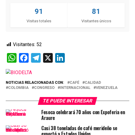
91
81
Visitas totales
Visitantes únicos
Visitantes:
52
WhatsApp
Facebook
Telegram
X
LinkedIn
NOTICIAS RELACIONADAS CON:
CAFÉ
CALIDAD
COLOMBIA
CONGRESO
INTERNACIONAL
VENEZUELA
TE PUEDE INTERESAR
Fesoca celebrará 70 años con Expoferia en
Araure
Casi 38 toneladas de café merideño se
exportó a Estados Unidos