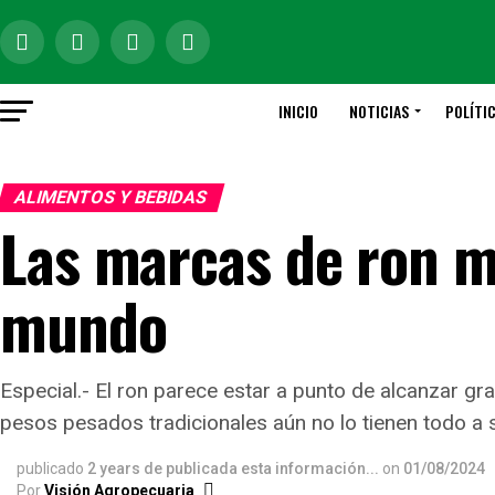
INICIO
NOTICIAS
POLÍTI
ALIMENTOS Y BEBIDAS
Las marcas de ron m
mundo
Especial.- El ron parece estar a punto de alcanzar g
pesos pesados ​​tradicionales aún no lo tienen todo a 
publicado
2 years de publicada esta información...
on
01/08/2024
Por
Visión Agropecuaria