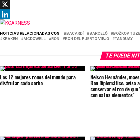
Telegram
X
LinkedIn
NOTICIAS RELACIONADAS CON:
BACARDÍ
BARCELÓ
BOŽKOV TUZ
KRAKEN
MCDOWELL
RON
RON DEL PUERTO VIEJO
TANDUAY
TE PUEDE IN
Los 12 mejores rones del mundo para
Nelson Hernández, maes
disfrutar cada sorbo
Ron Diplomático, avisa a
conservar el ron de que
con estos elementos”