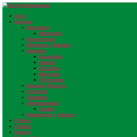
Inicio
Noticias
Agricultura
Automotriz
Agroecología
Alimentos y Bebidas
Animales
Acuicultura
Equinos
Avicultura
Mascotas
Porcicultura
Artículos Técnicos
Economía
Ganadería
Internacionales
España
Maquinarias y Equipos
Política
Eventos
Opinión