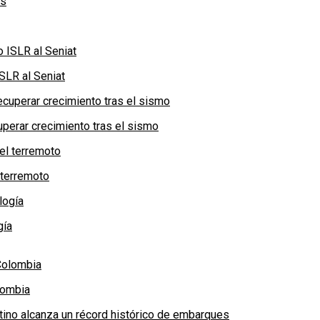
SLR al Seniat
perar crecimiento tras el sismo
 terremoto
gía
lombia