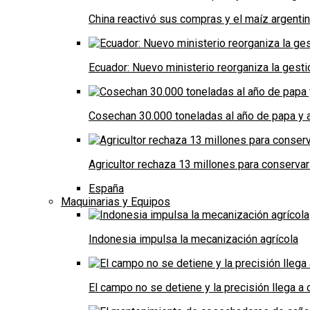
China reactivó sus compras y el maíz argenti
Ecuador: Nuevo ministerio reorganiza la gestió
Cosechan 30.000 toneladas al año de papa y a
Agricultor rechaza 13 millones para conservar
España
Maquinarias y Equipos
Indonesia impulsa la mecanización agrícola
El campo no se detiene y la precisión llega 