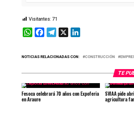
Visitantes:
71
WhatsApp
Facebook
Telegram
X
LinkedIn
NOTICIAS RELACIONADAS CON:
CONSTRUCCIÓN
EMPRE
TE PU
Fesoca celebrará 70 años con Expoferia
SVIAA pide abri
en Araure
agricultura fa