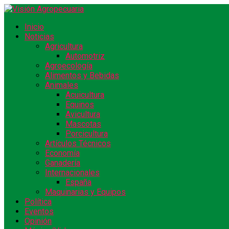
Inicio
Noticias
Agricultura
Automotriz
Agroecología
Alimentos y Bebidas
Animales
Acuicultura
Equinos
Avicultura
Mascotas
Porcicultura
Artículos Técnicos
Economía
Ganadería
Internacionales
España
Maquinarias y Equipos
Política
Eventos
Opinión