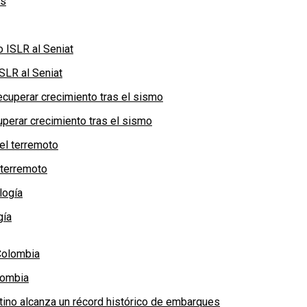
SLR al Seniat
perar crecimiento tras el sismo
 terremoto
gía
lombia