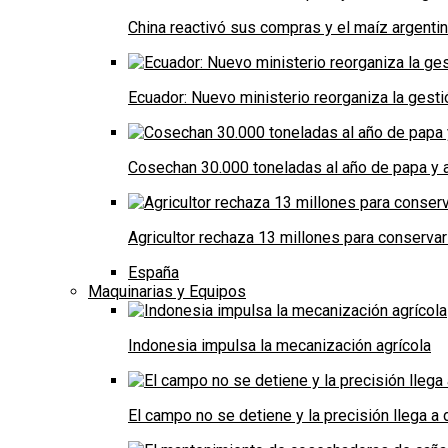
China reactivó sus compras y el maíz argenti
Ecuador: Nuevo ministerio reorganiza la gestió
Cosechan 30.000 toneladas al año de papa y a
Agricultor rechaza 13 millones para conservar
España
Maquinarias y Equipos
Indonesia impulsa la mecanización agrícola
El campo no se detiene y la precisión llega 