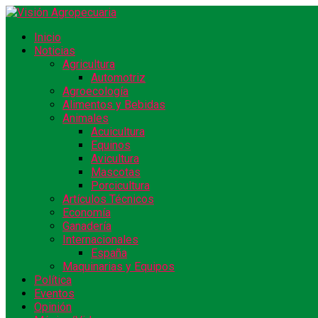
Inicio
Noticias
Agricultura
Automotriz
Agroecología
Alimentos y Bebidas
Animales
Acuicultura
Equinos
Avicultura
Mascotas
Porcicultura
Artículos Técnicos
Economía
Ganadería
Internacionales
España
Maquinarias y Equipos
Política
Eventos
Opinión