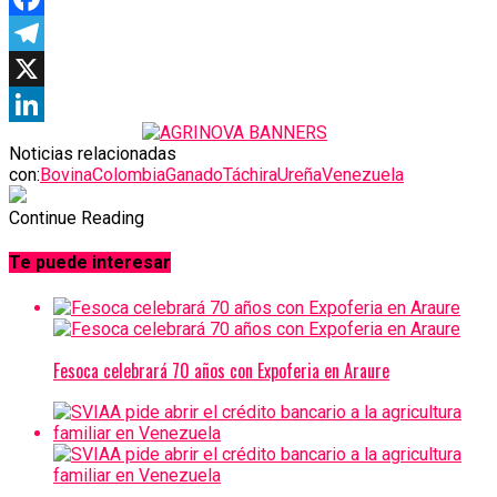
Facebook
Telegram
X
LinkedIn
Noticias relacionadas
con:
Bovina
Colombia
Ganado
Táchira
Ureña
Venezuela
Continue Reading
Te puede interesar
Fesoca celebrará 70 años con Expoferia en Araure