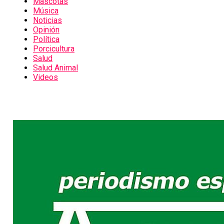
Mascotas
Música
Noticias
Opinión
Política
Porcicultura
Salud
Salud Animal
Videos