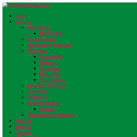
Inicio
Noticias
Agricultura
Automotriz
Agroecología
Alimentos y Bebidas
Animales
Acuicultura
Equinos
Avicultura
Mascotas
Porcicultura
Artículos Técnicos
Economía
Ganadería
Internacionales
España
Maquinarias y Equipos
Política
Eventos
Opinión