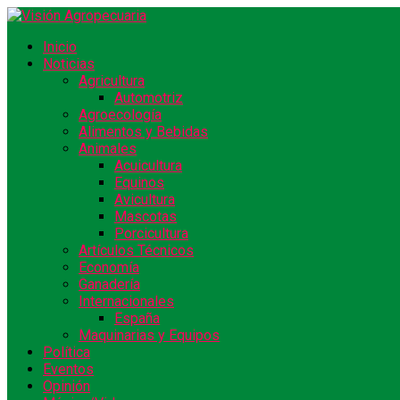
Inicio
Noticias
Agricultura
Automotriz
Agroecología
Alimentos y Bebidas
Animales
Acuicultura
Equinos
Avicultura
Mascotas
Porcicultura
Artículos Técnicos
Economía
Ganadería
Internacionales
España
Maquinarias y Equipos
Política
Eventos
Opinión