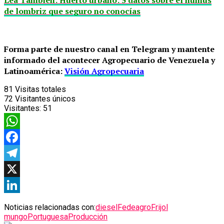
de lombriz que seguro no conocías
Forma parte de nuestro canal en Telegram y mantente
informado del acontecer Agropecuario de Venezuela y
Latinoamérica:
Visión Agropecuaria
81
Visitas totales
72
Visitantes únicos
Visitantes:
51
WhatsApp
Facebook
Telegram
X
LinkedIn
Noticias relacionadas con:
diesel
Fedeagro
Frijol
mungo
Portuguesa
Producción