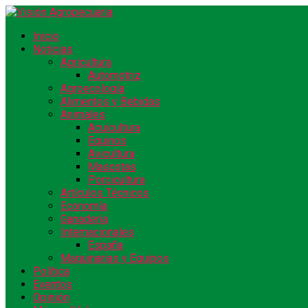
Inicio
Noticias
Agricultura
Automotriz
Agroecología
Alimentos y Bebidas
Animales
Acuicultura
Equinos
Avicultura
Mascotas
Porcicultura
Artículos Técnicos
Economía
Ganadería
Internacionales
España
Maquinarias y Equipos
Política
Eventos
Opinión