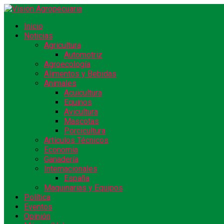
Inicio
Noticias
Agricultura
Automotriz
Agroecología
Alimentos y Bebidas
Animales
Acuicultura
Equinos
Avicultura
Mascotas
Porcicultura
Artículos Técnicos
Economía
Ganadería
Internacionales
España
Maquinarias y Equipos
Política
Eventos
Opinión