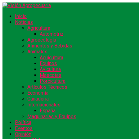
Inicio
Noticias
Agricultura
Automotriz
Agroecología
Alimentos y Bebidas
Animales
Acuicultura
Equinos
Avicultura
Mascotas
Porcicultura
Artículos Técnicos
Economía
Ganadería
Internacionales
España
Maquinarias y Equipos
Política
Eventos
Opinión