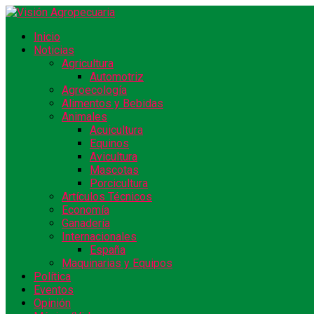
Inicio
Noticias
Agricultura
Automotriz
Agroecología
Alimentos y Bebidas
Animales
Acuicultura
Equinos
Avicultura
Mascotas
Porcicultura
Artículos Técnicos
Economía
Ganadería
Internacionales
España
Maquinarias y Equipos
Política
Eventos
Opinión