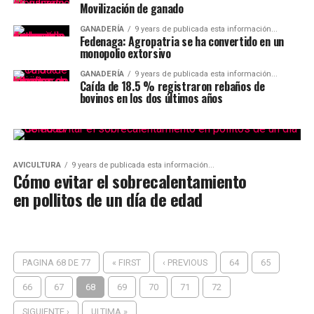
Movilización de ganado
GANADERÍA
9 years de publicada esta información...
Fedenaga: Agropatria se ha convertido en un
monopolio extorsivo
GANADERÍA
9 years de publicada esta información...
Caída de 18.5 % registraron rebaños de
bovinos en los dos últimos años
AVICULTURA
9 years de publicada esta información...
Cómo evitar el sobrecalentamiento
en pollitos de un día de edad
PAGINA 68 DE 77
« FIRST
‹ PREVIOUS
64
65
66
67
68
69
70
71
72
SIGUIENTE ›
ULTIMA »