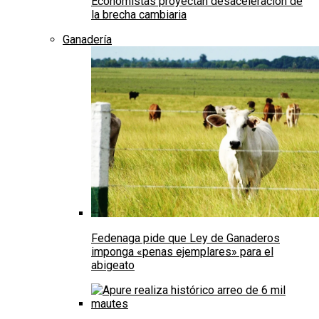
Economistas proyectan desaceleración de
la brecha cambiaria
Ganadería
Fedenaga pide que Ley de Ganaderos
imponga «penas ejemplares» para el
abigeato