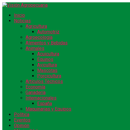
Inicio
Noticias
Agricultura
Automotriz
Agroecología
Alimentos y Bebidas
Animales
Acuicultura
Equinos
Avicultura
Mascotas
Porcicultura
Artículos Técnicos
Economía
Ganadería
Internacionales
España
Maquinarias y Equipos
Política
Eventos
Opinión