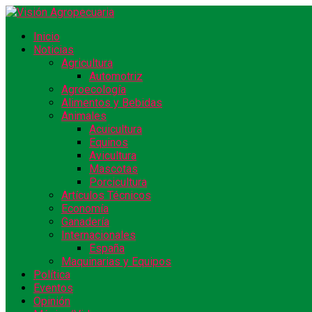
Inicio
Noticias
Agricultura
Automotriz
Agroecología
Alimentos y Bebidas
Animales
Acuicultura
Equinos
Avicultura
Mascotas
Porcicultura
Artículos Técnicos
Economía
Ganadería
Internacionales
España
Maquinarias y Equipos
Política
Eventos
Opinión