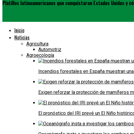
Platillos latinoamericanos que conquistaron Estados Unidos y có
Inicio
Noticias
Agricultura
Automotriz
Agroecología
Incendios forestales en España muestran una
Exigen reforzar la protección de mamíferos m
El pronóstico del IRI prevé un El Niño históri