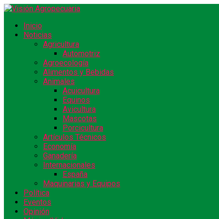
Inicio
Noticias
Agricultura
Automotriz
Agroecología
Alimentos y Bebidas
Animales
Acuicultura
Equinos
Avicultura
Mascotas
Porcicultura
Artículos Técnicos
Economía
Ganadería
Internacionales
España
Maquinarias y Equipos
Política
Eventos
Opinión