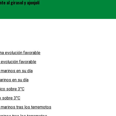
e al girasol y ajonjolí
 evolución favorable
arinos en su día
co sobre 3°C