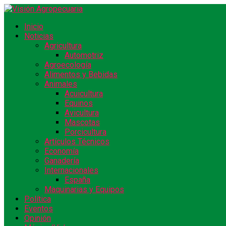
Inicio
Noticias
Agricultura
Automotriz
Agroecología
Alimentos y Bebidas
Animales
Acuicultura
Equinos
Avicultura
Mascotas
Porcicultura
Artículos Técnicos
Economía
Ganadería
Internacionales
España
Maquinarias y Equipos
Política
Eventos
Opinión