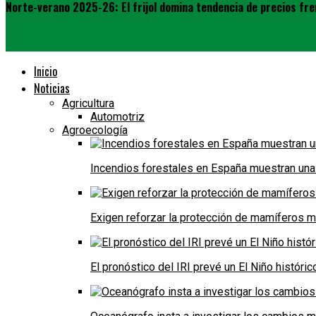
Norte-verano 2025-26: El frijol domina tendencia de precios frent
Inicio
Noticias
Agricultura
Automotriz
Agroecología
Incendios forestales en España muestran una
Exigen reforzar la protección de mamíferos m
El pronóstico del IRI prevé un El Niño históri