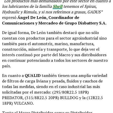
“Los productos más demandados por este sector en cuanto a
los lubricantes de la familia
Shell
tenemos el Spirax,
Hydraulic y Rimula, y si nos referimos a grasas, GADUS”
expresó
Ángel De León, Coordinador de
Comunicaciones y Mercadeo de Grupo Disbattery S.A.
De igual forma, De León también destacó que no sólo
cuentan con productos para el sector agroindustrial sino
también para el automotriz, marino, manufactura,
construcción, minería y transporte, lo que deja ver el
interés continuó por parte del Macro y sus distribuidores
en continuar potenciando a todos los sectores de nuestro
país.
En cuanto a
QUALID
también tienen una amplia variedad
de filtros de carga liviana y pesada, fluidos y cauchos de
todas las medidas, siendo en el caso industrial las más
solicitadas por el mercado: (295/80R22.5 18PR)
PREDATOR, (315/8R22.5 20PR) BULLDOG y la (12R22.5
18PR) VULCANO.
Tanto el Macro Distribuidor como su Distribuidor