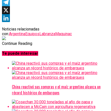
Facebook
Telegram
X
LinkedIn
Noticias relacionadas
con:
Argentina
Equipos
Labranza
Maquinac
Continue Reading
Te puede interesar
China reactivó sus compras y el maíz argentino alcanza un
récord histórico de embarques