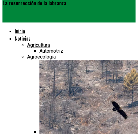
La resurrección de la labranza
Inicio
Noticias
Agricultura
Automotriz
Agroecología