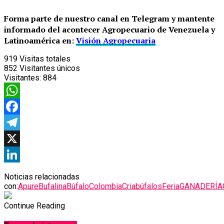
Forma parte de nuestro canal en Telegram y mantente
informado del acontecer Agropecuario de Venezuela y
Latinoamérica en:
Visión Agropecuaria
919
Visitas totales
852
Visitantes únicos
Visitantes:
884
WhatsApp
Facebook
Telegram
X
LinkedIn
Noticias relacionadas
con:
Apure
Bufalina
Búfalo
Colombia
Criabúfalos
Feria
GANADERÍA
Continue Reading