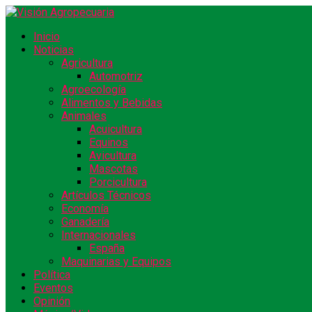
Inicio
Noticias
Agricultura
Automotriz
Agroecología
Alimentos y Bebidas
Animales
Acuicultura
Equinos
Avicultura
Mascotas
Porcicultura
Artículos Técnicos
Economía
Ganadería
Internacionales
España
Maquinarias y Equipos
Política
Eventos
Opinión