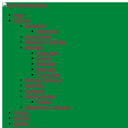
Inicio
Noticias
Agricultura
Automotriz
Agroecología
Alimentos y Bebidas
Animales
Acuicultura
Equinos
Avicultura
Mascotas
Porcicultura
Artículos Técnicos
Economía
Ganadería
Internacionales
España
Maquinarias y Equipos
Política
Eventos
Opinión