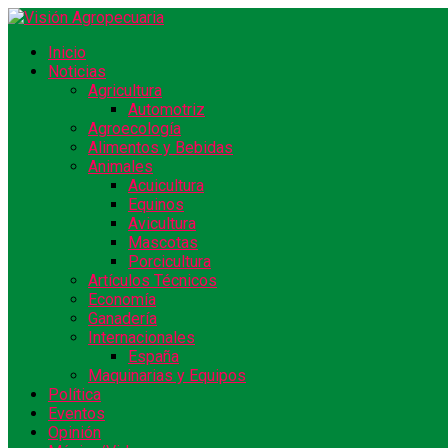
Inicio
Noticias
Agricultura
Automotriz
Agroecología
Alimentos y Bebidas
Animales
Acuicultura
Equinos
Avicultura
Mascotas
Porcicultura
Artículos Técnicos
Economía
Ganadería
Internacionales
España
Maquinarias y Equipos
Política
Eventos
Opinión