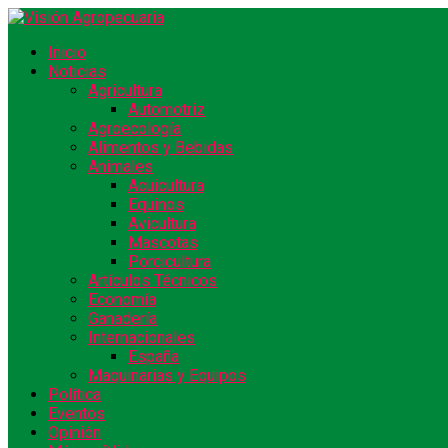
Inicio
Noticias
Agricultura
Automotriz
Agroecología
Alimentos y Bebidas
Animales
Acuicultura
Equinos
Avicultura
Mascotas
Porcicultura
Artículos Técnicos
Economía
Ganadería
Internacionales
España
Maquinarias y Equipos
Política
Eventos
Opinión