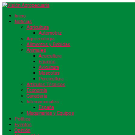
Inicio
Noticias
Agricultura
Automotriz
Agroecología
Alimentos y Bebidas
Animales
Acuicultura
Equinos
Avicultura
Mascotas
Porcicultura
Artículos Técnicos
Economía
Ganadería
Internacionales
España
Maquinarias y Equipos
Política
Eventos
Opinión