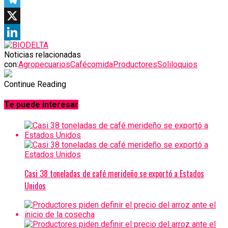
Telegram
X
LinkedIn
Noticias relacionadas
con:
Agropecuarios
Café
comida
Productores
Soliloquios
Continue Reading
Te puede interesar
Casi 38 toneladas de café merideño se exportó a Estados
Unidos