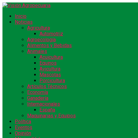
Inicio
Noticias
Agricultura
Automotriz
Agroecología
Alimentos y Bebidas
Animales
Acuicultura
Equinos
Avicultura
Mascotas
Porcicultura
Artículos Técnicos
Economía
Ganadería
Internacionales
España
Maquinarias y Equipos
Política
Eventos
Opinión