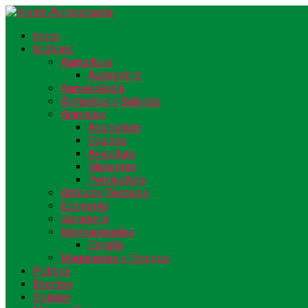
Inicio
Noticias
Agricultura
Automotriz
Agroecología
Alimentos y Bebidas
Animales
Acuicultura
Equinos
Avicultura
Mascotas
Porcicultura
Artículos Técnicos
Economía
Ganadería
Internacionales
España
Maquinarias y Equipos
Política
Eventos
Opinión