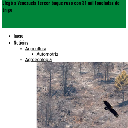
Llegó a Venezuela tercer buque ruso con 31 mil toneladas de
trigo
Inicio
Noticias
Agricultura
Automotriz
Agroecología