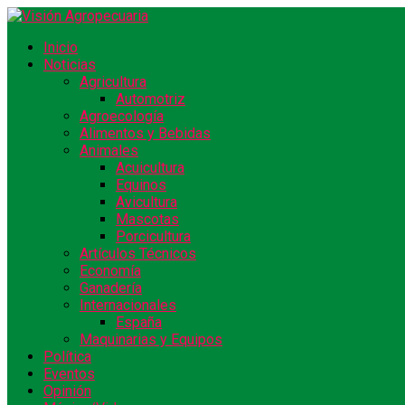
Inicio
Noticias
Agricultura
Automotriz
Agroecología
Alimentos y Bebidas
Animales
Acuicultura
Equinos
Avicultura
Mascotas
Porcicultura
Artículos Técnicos
Economía
Ganadería
Internacionales
España
Maquinarias y Equipos
Política
Eventos
Opinión