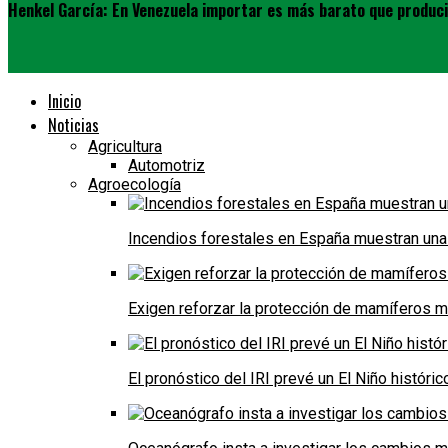
Henkel García: En Venezuela importar es más barato que produci
Inicio
Noticias
Agricultura
Automotriz
Agroecología
Incendios forestales en España muestran una
Exigen reforzar la protección de mamíferos m
El pronóstico del IRI prevé un El Niño históri