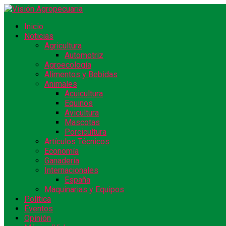
Inicio
Noticias
Agricultura
Automotriz
Agroecología
Alimentos y Bebidas
Animales
Acuicultura
Equinos
Avicultura
Mascotas
Porcicultura
Artículos Técnicos
Economía
Ganadería
Internacionales
España
Maquinarias y Equipos
Política
Eventos
Opinión