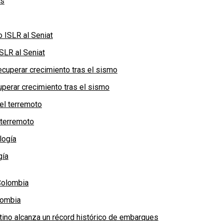
SLR al Seniat
perar crecimiento tras el sismo
 terremoto
gía
lombia