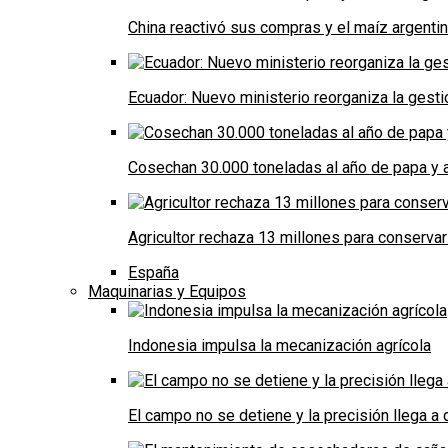
China reactivó sus compras y el maíz argenti
Ecuador: Nuevo ministerio reorganiza la gestió
Cosechan 30.000 toneladas al año de papa y a
Agricultor rechaza 13 millones para conservar
España
Maquinarias y Equipos
Indonesia impulsa la mecanización agrícola
El campo no se detiene y la precisión llega 