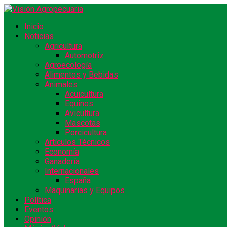
Inicio
Noticias
Agricultura
Automotriz
Agroecología
Alimentos y Bebidas
Animales
Acuicultura
Equinos
Avicultura
Mascotas
Porcicultura
Artículos Técnicos
Economía
Ganadería
Internacionales
España
Maquinarias y Equipos
Política
Eventos
Opinión