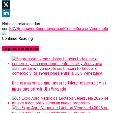
Telegram
X
LinkedIn
Noticias relacionadas
con:
BCV
Bolpriaven
Bonos
Inversión
Prenda
Sunaval
Venezuela
Continue Reading
Te puede interesar
Empresarios venezolanos buscan fortalecer el comercio y las
inversiones entre la UE y Venezuela