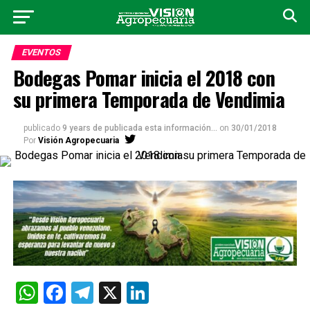
EVENTOS
Bodegas Pomar inicia el 2018 con
su primera Temporada de Vendimia
publicado
9 years de publicada esta información...
on
30/01/2018
Por
Visión Agropecuaria
WhatsApp
Facebook
Telegram
X
LinkedIn