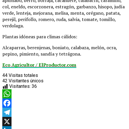
apionabo, berro, borraja, cacahuete, calabacín, caramillo,
col, eneldo, escorzonera, estragón, garbanzo, hisopo, judía
verde, lenteja, mejorana, melisa, menta, orégano, patata,
perejil, perifollo, romero, ruda, salvia, tomate, tomillo,
verdolaga.
Plantas idóneas para climas cálidos:
Alcaparras, berenjenas, boniato, calabaza, melón, ocra,
pepino, pimiento, sandía y tetrágona.
Eco Agricultor / ElProductor.com
44
Visitas totales
42
Visitantes únicos
Visitantes:
36
WhatsApp
Facebook
Telegram