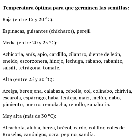
Temperatura óptima para que germinen las semillas:
Baja (entre 15 y 20 ºC):
Espinacas, guisantes (chícharos), perejil
Media (entre 20 y 25 ºC):
Achicoria, anís, apio, cardillo, cilantro, diente de león,
eneldo, escorzonera, hinojo, lechuga, rábano, rabanito,
salsifí, tetrágona, tomate.
Alta (entre 25 y 30 ºC):
Acelga, berenjena, calabaza, cebolla, col, colinabo, chirivía,
escarola, espárrago, haba, lenteja, maíz, melón, nabo,
pimiento, puerro, remolacha, repollo, zanahoria.
Muy alta (más de 30 ºC):
Alcachofa, alubia, berza, brécol, cardo, coliflor, coles de
Bruselas, canónigos, ocra, pepino, sandía.