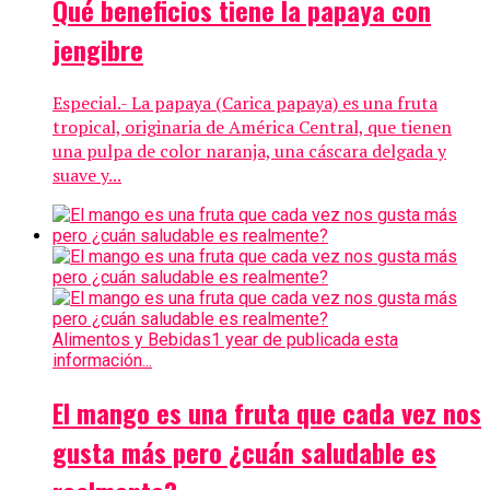
Qué beneficios tiene la papaya con
jengibre
Especial.- La papaya (Carica papaya) es una fruta
tropical, originaria de América Central, que tienen
una pulpa de color naranja, una cáscara delgada y
suave y...
Alimentos y Bebidas
1 year de publicada esta
información...
El mango es una fruta que cada vez nos
gusta más pero ¿cuán saludable es