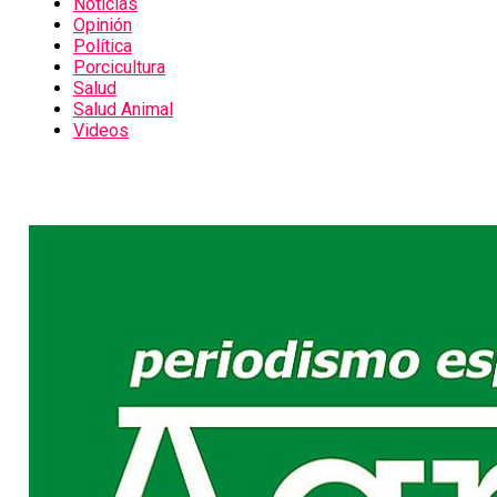
Noticias
Opinión
Política
Porcicultura
Salud
Salud Animal
Videos