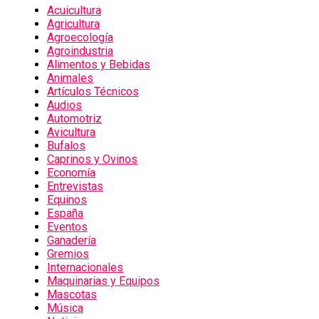
Acuicultura
Agricultura
Agroecología
Agroindustria
Alimentos y Bebidas
Animales
Artículos Técnicos
Audios
Automotriz
Avicultura
Bufalos
Caprinos y Ovinos
Economía
Entrevistas
Equinos
España
Eventos
Ganadería
Gremios
Internacionales
Maquinarias y Equipos
Mascotas
Música