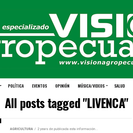
POLÍTICA
EVENTOS
OPINIÓN
MÚSICA/VIDEOS
SALUD
All posts tagged "LIVENCA"
AGRICULTURA
2 years de publicada esta información...