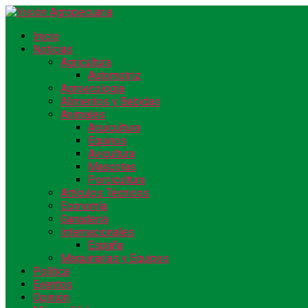
Inicio
Noticias
Agricultura
Automotriz
Agroecología
Alimentos y Bebidas
Animales
Acuicultura
Equinos
Avicultura
Mascotas
Porcicultura
Artículos Técnicos
Economía
Ganadería
Internacionales
España
Maquinarias y Equipos
Política
Eventos
Opinión