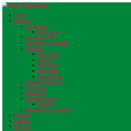
Inicio
Noticias
Agricultura
Automotriz
Agroecología
Alimentos y Bebidas
Animales
Acuicultura
Equinos
Avicultura
Mascotas
Porcicultura
Artículos Técnicos
Economía
Ganadería
Internacionales
España
Maquinarias y Equipos
Política
Eventos
Opinión