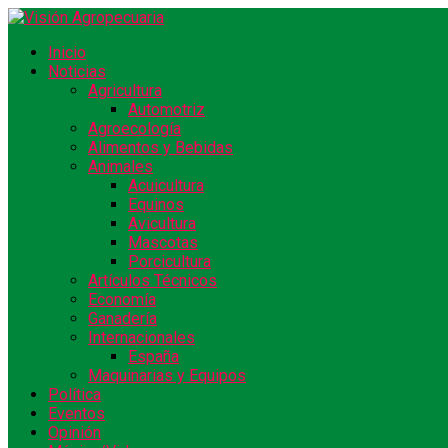
Inicio
Noticias
Agricultura
Automotriz
Agroecología
Alimentos y Bebidas
Animales
Acuicultura
Equinos
Avicultura
Mascotas
Porcicultura
Artículos Técnicos
Economía
Ganadería
Internacionales
España
Maquinarias y Equipos
Política
Eventos
Opinión