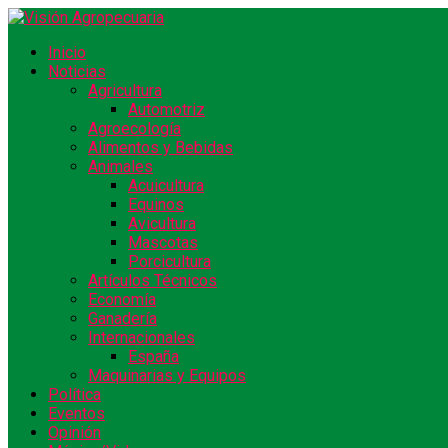
Inicio
Noticias
Agricultura
Automotriz
Agroecología
Alimentos y Bebidas
Animales
Acuicultura
Equinos
Avicultura
Mascotas
Porcicultura
Artículos Técnicos
Economía
Ganadería
Internacionales
España
Maquinarias y Equipos
Política
Eventos
Opinión