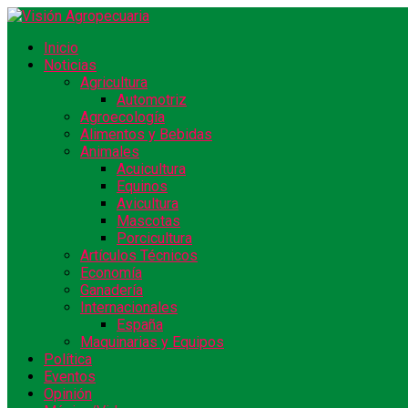
Inicio
Noticias
Agricultura
Automotriz
Agroecología
Alimentos y Bebidas
Animales
Acuicultura
Equinos
Avicultura
Mascotas
Porcicultura
Artículos Técnicos
Economía
Ganadería
Internacionales
España
Maquinarias y Equipos
Política
Eventos
Opinión