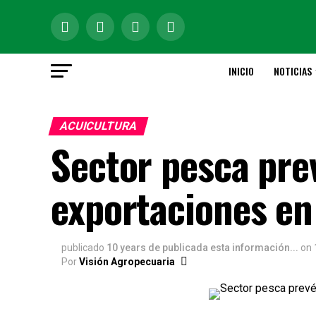
INICIO
NOTICIAS
ACUICULTURA
Sector pesca pre
exportaciones en
publicado
10 years de publicada esta información...
on
Por
Visión Agropecuaria