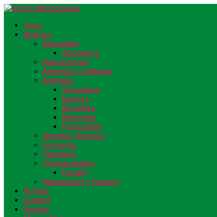
Inicio
Noticias
Agricultura
Automotriz
Agroecología
Alimentos y Bebidas
Animales
Acuicultura
Equinos
Avicultura
Mascotas
Porcicultura
Artículos Técnicos
Economía
Ganadería
Internacionales
España
Maquinarias y Equipos
Política
Eventos
Opinión