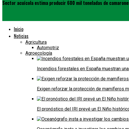
Sector acuícola estima producir 600 mil toneladas de camarones
Inicio
Noticias
Agricultura
Automotriz
Agroecología
Incendios forestales en España muestran una
Exigen reforzar la protección de mamíferos m
El pronóstico del IRI prevé un El Niño históri