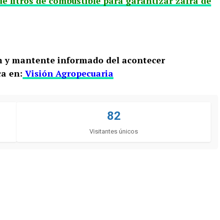
de litros de combustible para garantizar zafra de
m y mantente informado del acontecer
a en:
Visión Agropecuaria
82
Visitantes únicos