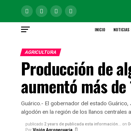
INICIO
NOTICIAS
AGRICULTURA
Producción de al
aumentó más de
Guárico.- El gobernador del estado Guárico,
algodón en la región de los llanos centrale
publicado
2 years de publicada esta información...
on
0
Por
Visión Agropecuaria