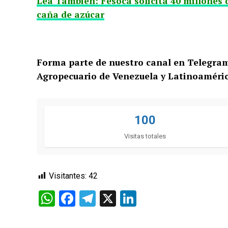
Lea También: Fesoca solicita 40 millones 
caña de azúcar
Forma parte de nuestro canal en Telegra
Agropecuario de Venezuela y Latinoaméric
100
Visitas totales
Visitantes:
42
WhatsApp
Facebook
Telegram
X
LinkedIn